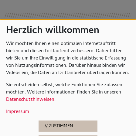
Herzlich willkommen
Lassen Sie sich regelmäßig über
Wir möchten Ihnen einen optimalen Internetauftritt
bieten und diesen fortlaufend verbessern. Daher bitten
Ausstellungen und Aktivitäten des
wir Sie um Ihre Einwilligung in die statistische Erfassung
Horst-Janssen-Museums informieren.
von Nutzungsinformationen. Darüber hinaus binden wir
Videos ein, die Daten an Drittanbieter übertragen können.
ABONNIEREN SIE
Sie entscheiden selbst, welche Funktionen Sie zulassen
UNSEREN
möchten. Weitere Informationen finden Sie in unseren
NEWSLETTER.
Datenschutzhinweisen
.
Impressum
Bitte hier E-Mail-Adresse eintragen:
ZUSTIMMEN