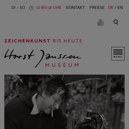
KONTAKT
PRESSE
DE
EN
DI - SO
10 BIS 18 UHR
MENU