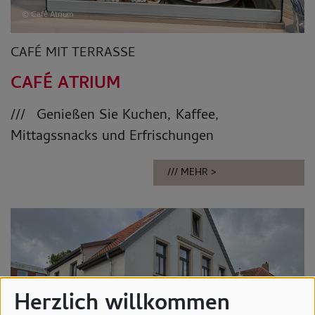
© Café Atrium
CAFÉ MIT TERRASSE
CAFÉ ATRIUM
Genießen Sie Kuchen, Kaffee,
Mittagssnacks und Erfrischungen
MEHR
Herzlich willkommen