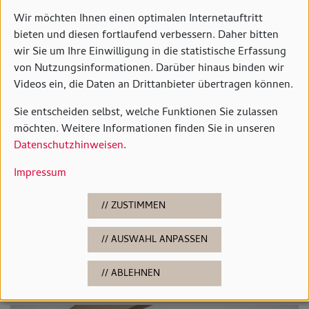
Wir möchten Ihnen einen optimalen Internetauftritt
bieten und diesen fortlaufend verbessern. Daher bitten
wir Sie um Ihre Einwilligung in die statistische Erfassung
von Nutzungsinformationen. Darüber hinaus binden wir
Videos ein, die Daten an Drittanbieter übertragen können.
© Horst-Janssen-Museum
Sie entscheiden selbst, welche Funktionen Sie zulassen
möchten. Weitere Informationen finden Sie in unseren
JANSSEN-HÖRGÄNGE
Datenschutzhinweisen
.
HORST JANSSEN ALS HÖRERLEBNIS
Impressum
Neue Hörgänge lassen Janssens Kindheit in
ZUSTIMMEN
Oldenburg lebendig werden
AUSWAHL ANPASSEN
MEHR
ABLEHNEN