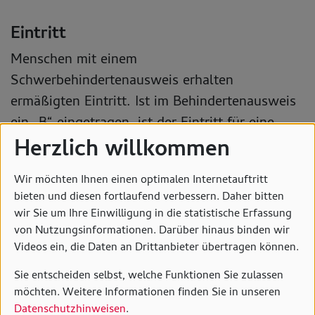
Eintritt
Menschen mit einem
Schwerbehindertenausweis erhalten
ermäßigten Eintritt. Ist im Behindertenausweis
ein „B“ eingetragen, ist der Eintritt für eine
Herzlich willkommen
Begleitperson frei.
Wir möchten Ihnen einen optimalen Internetauftritt
Führungen
bieten und diesen fortlaufend verbessern. Daher bitten
wir Sie um Ihre Einwilligung in die statistische Erfassung
Menschen, die Lust auf Kunst haben, aber nicht
von Nutzungsinformationen. Darüber hinaus binden wir
ins Museum kommen können, können an
Videos ein, die Daten an Drittanbieter übertragen können.
unseren
Telefonführungen »
teilnehmen. Auch
Sie entscheiden selbst, welche Funktionen Sie zulassen
Führungen mit Gebärdensprachdolmetschung
möchten. Weitere Informationen finden Sie in unseren
sind Teil unseres Programms.
Datenschutzhinweisen
.