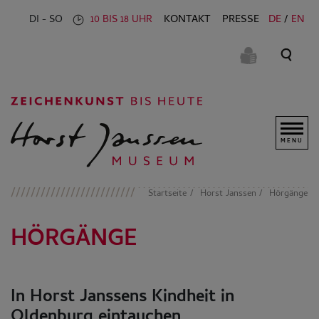
KONTAKT
PRESSE
DE
EN
DI - SO
10 BIS 18 UHR
MENU
Startseite
Horst Janssen
Hörgänge
HÖRGÄNGE
In Horst Janssens Kindheit in
Oldenburg eintauchen