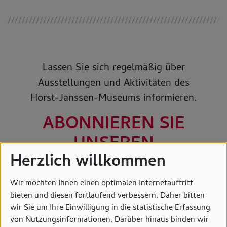
Lassen Sie sich regelmäßig über
Ausstellungen und Aktivitäten des
Horst-Janssen-Museums informieren.
ABONNIEREN SIE
UNSEREN
Herzlich willkommen
NEWSLETTER.
Wir möchten Ihnen einen optimalen Internetauftritt
Bitte hier E-Mail-Adresse eintragen:
bieten und diesen fortlaufend verbessern. Daher bitten
wir Sie um Ihre Einwilligung in die statistische Erfassung
von Nutzungsinformationen. Darüber hinaus binden wir