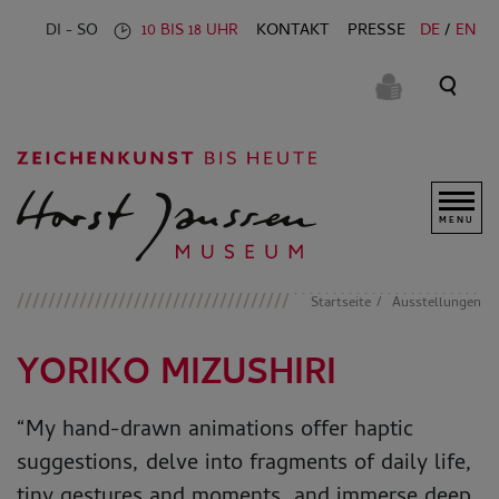
KONTAKT
PRESSE
DE
EN
DI - SO
10 BIS 18 UHR
MENU
Startseite
Ausstellungen
YORIKO MIZUSHIRI
“My hand-drawn animations offer haptic
suggestions, delve into fragments of daily life,
tiny gestures and moments, and immerse deep