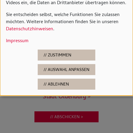
Videos ein, die Daten an Drittanbieter übertragen können.
Mit der Anmeldung erklären Sie sich
Sie entscheiden selbst, welche Funktionen Sie zulassen
einverstanden, dass das Horst-Janssen-
möchten. Weitere Informationen finden Sie in unseren
Museum Ihre personenbezogenen Daten
Datenschutzhinweisen
.
für den Erhalt des Newsletters
Impressum
verarbeitet. Sie können Ihre Einwilligung
jederzeit widerrufen und die Löschung
ZUSTIMMEN
Ihrer Daten verlangen.
AUSWAHL ANPASSEN
Nähere Infos dazu finden Sie hier »
ABLEHNEN
Es gelten die
Datenschutzrichtlinien der
Stadt Oldenburg »
// ABSCHICKEN >